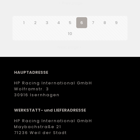
Prev page
1
2
3
4
5
6
7
8
9
10
Next page
HAUPTADRESSE
HP Racing International GmbH
Wolframstr. 3
30916 Isernhagen
WERKSTATT- und LIEFERADRESSE
HP Racing International GmbH
Maybachstraße 21
71236 Weil der Stadt