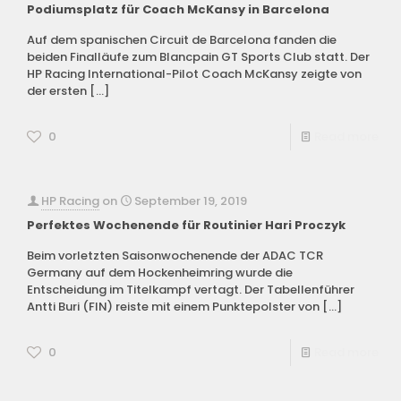
Podiumsplatz für Coach McKansy in Barcelona
Auf dem spanischen Circuit de Barcelona fanden die
beiden Finalläufe zum Blancpain GT Sports Club statt. Der
HP Racing International-Pilot Coach McKansy zeigte von
der ersten
[…]
0
Read more
HP Racing
on
September 19, 2019
Perfektes Wochenende für Routinier Hari Proczyk
Beim vorletzten Saisonwochenende der ADAC TCR
Germany auf dem Hockenheimring wurde die
Entscheidung im Titelkampf vertagt. Der Tabellenführer
Antti Buri (FIN) reiste mit einem Punktepolster von
[…]
0
Read more